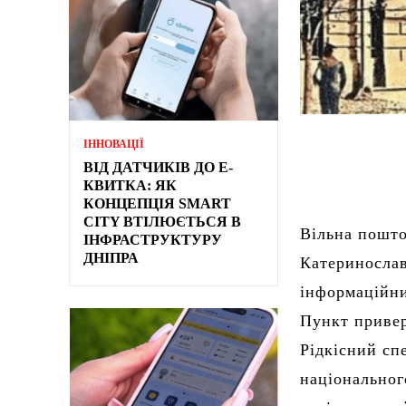
ІННОВАЦІЇ
ВІД ДАТЧИКІВ ДО Е-
КВИТКА: ЯК
КОНЦЕПЦІЯ SMART
CITY ВТІЛЮЄТЬСЯ В
Вільна пошт
ІНФРАСТРУКТУРУ
ДНІПРА
Катеринослав
інформаційни
Пункт привер
Рідкісний сп
національног