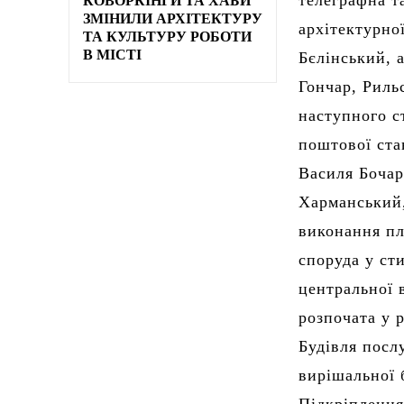
телеграфна т
КОВОРКІНГИ ТА ХАБИ
ЗМІНИЛИ АРХІТЕКТУРУ
архітектурно
ТА КУЛЬТУРУ РОБОТИ
В МІСТІ
Бєлінський, 
Гончар, Риль
наступного с
поштової ста
Василя Бочар
Харманський,
виконання пл
споруда у ст
центральної 
розпочата у 
Будівля посл
вирішальної 