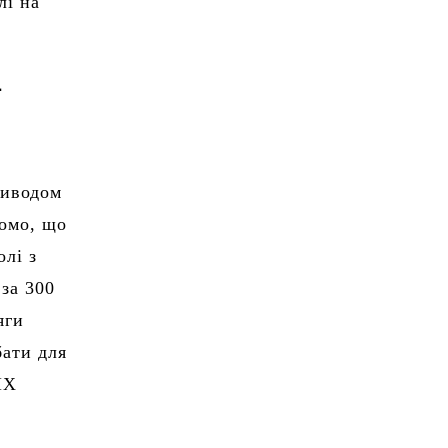
лі на
ї
риводом
домо, що
олі з
за 300
яги
бати для
ІХ