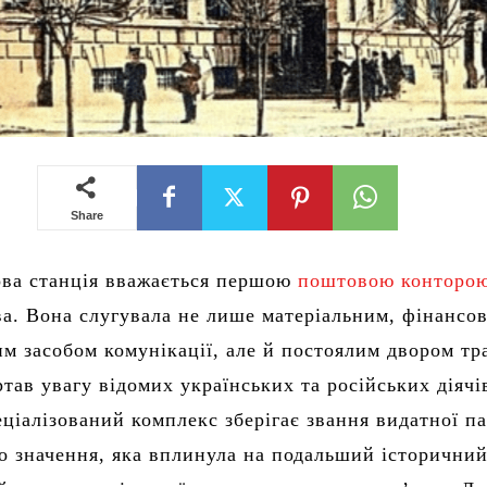
Share
ова станція вважається першою
поштовою конторо
а. Вона слугувала не лише матеріальним, фінансо
м засобом комунікації, але й постоялим двором тр
тав увагу відомих українських та російських діячі
еціалізований комплекс зберігає звання видатної п
о значення, яка вплинула на подальший історичний