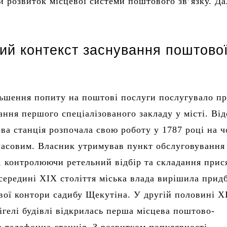
й розвиток місцевої системи поштового зв’язку. Да
ий контекст заснування поштово
льшення попиту на поштові послуги послугувало п
ання першого спеціалізованого закладу у місті. Ві
ва станція розпочала свою роботу у 1787 році на ч
совим. Власник утримував пункт обслуговування 
к, контролюючи ретельний відбір та складання прис
середині XIX століття міська влада вирішила прид
вої контори садибу Щекутіна. У другій половині Х
лігелі будівлі відкрилась перша місцева поштово-