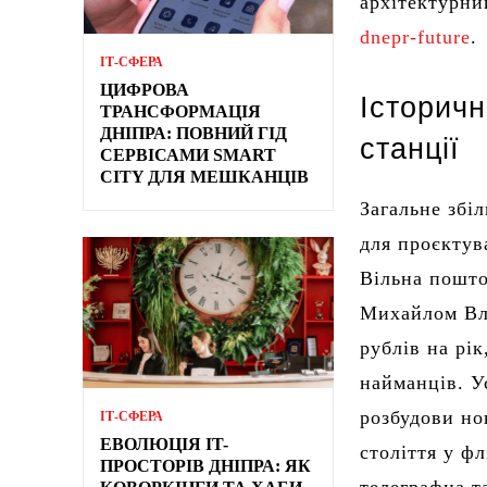
архітектурни
dnepr-future
.
ІТ-СФЕРА
ЦИФРОВА
Історичн
ТРАНСФОРМАЦІЯ
ДНІПРА: ПОВНИЙ ГІД
станції
СЕРВІСАМИ SMART
CITY ДЛЯ МЕШКАНЦІВ
Загальне збі
для проєктув
Вільна пошто
Михайлом Вла
рублів на рі
найманців. У
розбудови но
ІТ-СФЕРА
ЕВОЛЮЦІЯ IT-
століття у ф
ПРОСТОРІВ ДНІПРА: ЯК