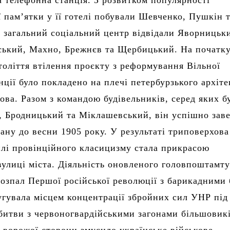
а телефонна станція. З розвитком популярності
ї пам’ятки у її готелі побували Шевченко, Пушкін 
а загальний соціальний центр відвідали Яворницьк
ський, Махно, Брежнєв та Щербицький. На початк
толіття втілення проєкту з реформування Вільної
нції було покладено на плечі петербурзького архіте
ова. Разом з командою будівельників, серед яких б
 Бродницький та Міклашевський, він успішно зав
ану до весни 1905 року. У результаті триповерхова
илі провінційного класицизму стала прикрасою
вулиці міста. Діяльність оновленого головпоштамту
розпал Першої російської революції з барикадними
угувала місцем концентрації збройних сил УНР під
битви з червоногвардійськими загонами більшовикі