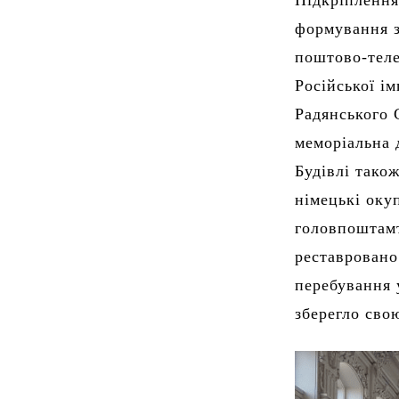
Підкріплення
формування з
поштово-теле
Російської ім
Радянського 
меморіальна 
Будівлі також
німецькі оку
головпоштамт
реставровано
перебування 
зберегло сво