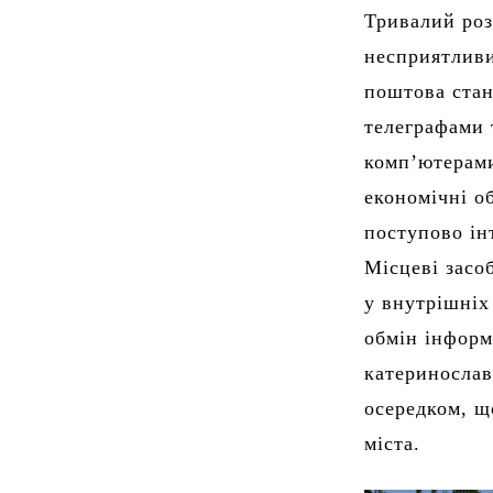
Тривалий роз
несприятливи
поштова стан
телеграфами 
комп’ютерами
економічні о
поступово ін
Місцеві засо
у внутрішніх
обмін інформ
катеринослав
осередком, щ
міста.