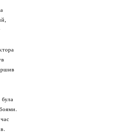
та
ий,
у
ктора
ув
ершив
 була
 боями.
 час
в.