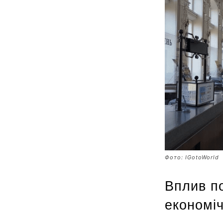
Фото: IGotoWorld
Вплив по
економіч