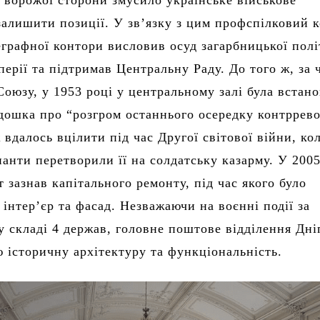
 ворожої сторони змусило українське військове
алишити позиції. У зв’язку з цим профспілковий к
графної контори висловив осуд загарбницької пол
перії та підтримав Центральну Раду. До того ж, за 
Союзу, у 1953 році у центральному залі була встан
дошка про “розгром останнього осередку контррево
 вдалось вцілити під час Другої світової війни, ко
панти перетворили її на солдатську казарму. У 2005
 зазнав капітального ремонту, під час якого було
 інтер’єр та фасад. Незважаючи на воєнні події за
у складі 4 держав, головне поштове відділення Дні
ю історичну архітектуру та функціональність.