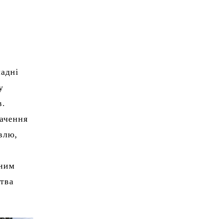
ладні
у
в.
начення
влю,
рним
цтва