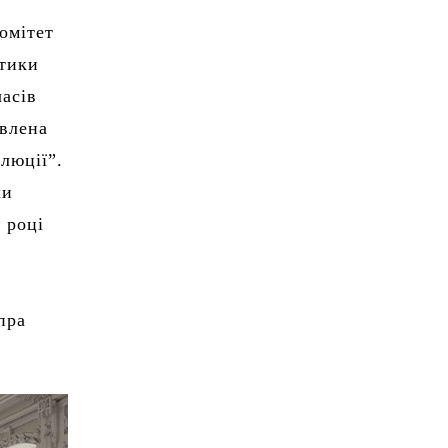
омітет
ітики
часів
овлена
люції”.
ли
 році
пра