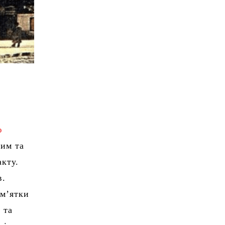
ю
вим та
акту.
в.
ам’ятки
 та