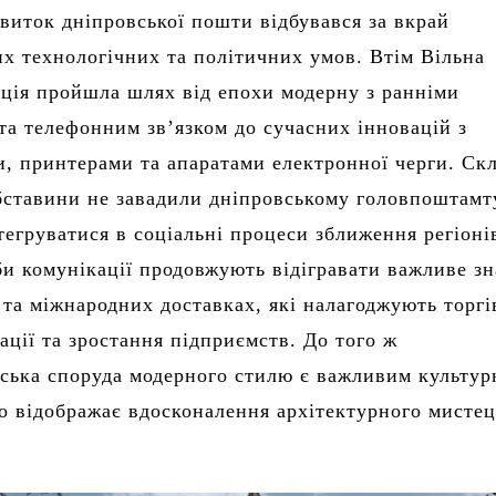
виток дніпровської пошти відбувався за вкрай
х технологічних та політичних умов. Втім Вільна
ція пройшла шлях від епохи модерну з ранніми
та телефонним зв’язком до сучасних інновацій з
, принтерами та апаратами електронної черги. Ск
бставини не завадили дніпровському головпоштамт
тегруватися в соціальні процеси зближення регіоні
би комунікації продовжують відігравати важливе з
 та міжнародних доставках, які налагоджують торгі
ації та зростання підприємств. До того ж
ська споруда модерного стилю є важливим культу
о відображає вдосконалення архітектурного мисте