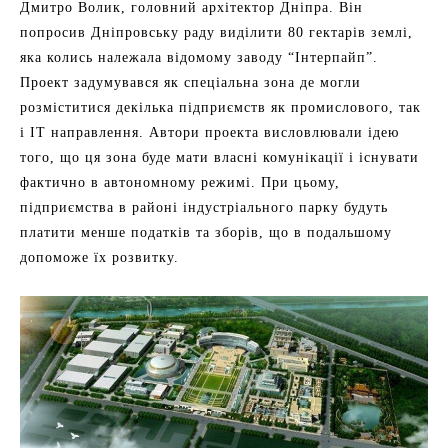
Дмитро Волик, головний архітектор Дніпра. Він
попросив Дніпровську раду виділити 80 гектарів землі,
яка колись належала відомому заводу “Інтерпайп”.
Проект задумувався як спеціальна зона де могли
розміститися декілька підприємств як промислового, так
і IT направлення. Автори проекта висловлювали ідею
того, що ця зона буде мати власні комунікації і існувати
фактично в автономному режимі. При цьому,
підприємства в районі індустріального парку будуть
платити менше податків та зборів, що в подальшому
допоможе їх розвитку.