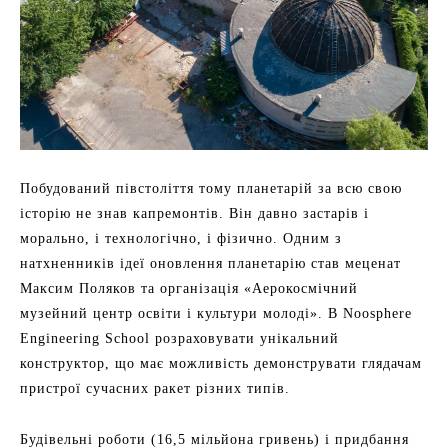
Побудований півстоліття тому планетарій за всю свою
історію не знав капремонтів. Він давно застарів і
морально, і технологічно, і фізично. Одним з
натхненників ідеї оновлення планетарію став меценат
Максим Поляков та організація «Аерокосмічний
музейний центр освіти і культури молоді». В Noosphere
Engineering School розраховувати унікальний
конструктор, що має можливість демонструвати глядачам
пристрої сучасних ракет різних типів.
Будівельні роботи (16,5 мільйона гривень) і придбання