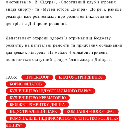
мистецтва ім. В. Сідура», «Спортивний клуб з ігрових
видів спорту» та «Музей історії Дніпра». До речі, раніше
редакція вже розповідала про розвиток інклюзивних
центрів на Дніпропетровщині.
Департамент охорони здоров’я отримає від Бюджету
розвитку на капітальні ремонти та придбання обладнання
для деяких лікарень. На майже 4 мільйона гривень
поповниться статутний фонд «Госпітальєри Дніпра».
TAGS:
HYPERLOOP
БЛАГОУСТРІЙ ДНІПРА
БОРИС ФІЛАТОВ
БУДІВНИЦТВО ІНДУСТРІАЛЬНОГО ПАРКУ
БУДІВНИЦТВО КРЕМАТОРІЮ
БЮДЖЕТ РОЗВИТКУ ДНІПРА
ІНДУСТРІАЛЬНИЙ ПАРК
КОМПАНІЯ «НООСФЕРА»
КОМУНАЛЬНЕ ПІДПРИЄМСТВО “АГЕНТСТВО РОЗВИТКУ
ДНІПРА”