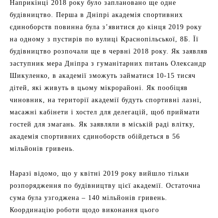
Наприкінці 2018 року було заплановано ще одне
будівництво. Перша в Дніпрі академія спортивних
єдиноборств повинна була з’явитися до кінця 2019 року
на одному з пустирів по вулиці Краснопільської, 8Б. Її
будівництво розпочали ще в червні 2018 року. Як заявляв
заступник мера Дніпра з гуманітарних питань Олександр
Шикуленко, в академії зможуть займатися 10-15 тисяч
дітей, які живуть в цьому мікрорайоні. Як пообіцяв
чиновник, на території академії будуть спортивні лазні,
масажні кабінети і хостел для делегацій, щоб приймати
гостей для змагань. Як заявляли в міській раді влітку,
академія спортивних єдиноборств обійдеться в 56
мільйонів гривень.
Наразі відомо, що у квітні 2019 року вийшло тільки
розпорядження по будівництву цієї академії. Остаточна
сума була узгоджена – 140 мільйонів гривень.
Координацію роботи щодо виконання цього