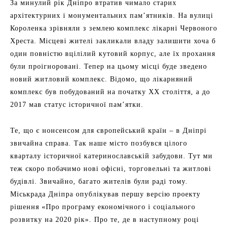
За минулий рік Дніпро втратив чимало старих
архітектурних і монументальних пам’ятників. На вулиці
Короленка зрівняли з землею комплекс лікарні Червоного
Хреста. Місцеві жителі закликали владу залишити хоча б
один повністю вцілілий кутовий корпус, але їх прохання
були проігноровані. Тепер на цьому місці буде зведено
новий житловий комплекс. Відомо, що лікарняний
комплекс був побудований на початку ХХ століття, а до
2017 мав статус історичної пам’ятки.
Те, що є нонсенсом для європейський країн – в Дніпрі
звичайна справа. Так наше місто позбувся цілого
кварталу історичної катеринославській забудови. Тут ми
теж скоро побачимо нові офісні, торговельні та житлові
будівлі. Звичайно, багато жителів були раді тому.
Міськрада Дніпра опублікував першу версію проекту
рішення «Про програму економічного і соціального
розвитку на 2020 рік». Про те, де в наступному році