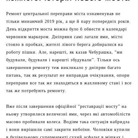
Ремонт центральної переправи міста ознаменував не
тільки минаючий 2019 рік, а ще й пару попередніх років.
День відкриття моста можна було б обвести в календарі
червоним маркером. Дніпряни самі латали ями, місто
стояло в пробках, жителі лівого берега добиралися на
роботу пішки. Але, нарешті, як казав Чебурашка, “ми
будували, будували і нарешті збудували”. Тільки ось
завершення ремонту теж викликало у дніпрян багато
питань, так як результат не виправдав очікування, опори
переправи все так же знаходяться в жахливому стані і все
так же потребують ремонту.
Вже після завершення офіційної “реставрації мосту” на
ньому утворилися величезні ями, через які автомобілісти
масово пробивали колеса. Водіям така ситуація набридла
і вони вирішили самі закрити вибоїни. Чоловіки купили
в будівельному супермаркеті сухий асфальт в мішках і