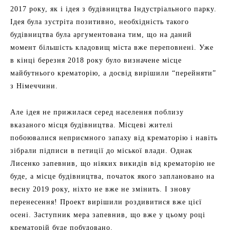
2017 року, як і ідея з будівництва Індустріального парку.
Ідея була зустріта позитивно, необхідність такого
будівництва була аргументована тим, що на даний
момент більшість кладовищ міста вже переповнені. Уже
в кінці березня 2018 року було визначене місце
майбутнього крематорію, а досвід вирішили “перейняти”
з Німеччини.
Але ідея не прижилася серед населення поблизу
вказаного місця будівництва. Місцеві жителі
побоювалися неприємного запаху від крематорію і навіть
зібрали підписи в петиції до міської влади. Однак
Лисенко запевнив, що ніяких викидів від крематорію не
буде, а місце будівництва, початок якого заплановано на
весну 2019 року, ніхто не вже не змінить. І знову
перенесення! Проект вирішили роздивитися вже цієї
осені. Заступник мера запевнив, що вже у цьому році
крематорій буде побудовано.