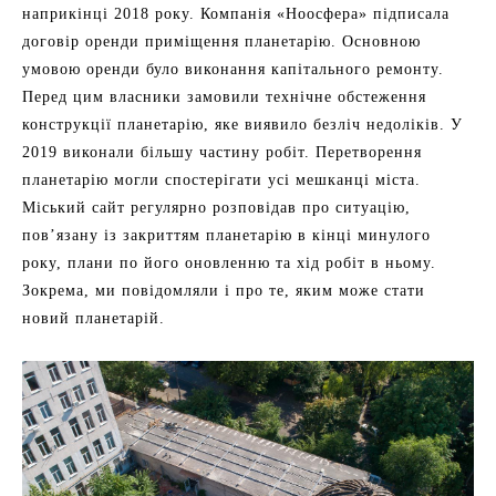
наприкінці 2018 року. Компанія «Ноосфера» підписала
договір оренди приміщення планетарію. Основною
умовою оренди було виконання капітального ремонту.
Перед цим власники замовили технічне обстеження
конструкції планетарію, яке виявило безліч недоліків. У
2019 виконали більшу частину робіт. Перетворення
планетарію могли спостерігати усі мешканці міста.
Міський сайт регулярно розповідав про ситуацію,
пов’язану із закриттям планетарію в кінці минулого
року, плани по його оновленню та хід робіт в ньому.
Зокрема, ми повідомляли і про те, яким може стати
новий планетарій.