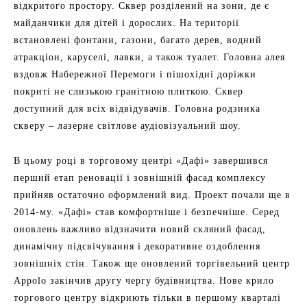
відкритого простору. Сквер розділений на зони, де є
майданчики для дітей і дорослих. На території
встановлені фонтани, газони, багато дерев, водний
атракціон, каруселі, лавки, а також туалет. Головна алея
вздовж Набережної Перемоги і пішохідні доріжки
покриті не слизькою гранітною плиткою. Сквер
доступний для всіх відвідувачів. Головна родзинка
скверу – лазерне світлове аудіовізуальний шоу.
В цьому році в торговому центрі «Дафі» завершився
перший етап реновації і зовнішній фасад комплексу
прийняв остаточно оформлений вид. Проект почали ще в
2014-му. «Дафі» став комфортніше і безпечніше. Серед
оновлень важливо відзначити новий скляний фасад,
динамічну підсвічування і декоративне оздоблення
зовнішніх стін. Також ще оновлений торгівельний центр
Appolo закінчив другу чергу будівництва. Нове крило
торгового центру відкриють тільки в першому кварталі