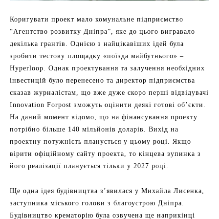
Коригувати проект мало комунальне підприємство
“Агентство розвитку Дніпра”, яке до цього вигравало
декілька грантів. Однією з найцікавіших ідей була
зробити тестову площадку «поїзда майбутнього» –
Hyperloop. Однак проектування та залучення необхідних
інвестицій було перенесено та директор підприємства
сказав журналістам, що вже дуже скоро перші відвідувачі
Innovation Forpost зможуть оцінити деякі готові об’єкти.
На даний момент відомо, що на фінансування проекту
потрібно більше 140 мільйонів доларів. Вихід на
проектну потужність планується у цьому році. Якщо
вірити офіційному сайту проекта, то кінцева зупинка з
його реалізації планується тільки у 2027 році.
Ще одна ідея будівництва з’явилася у Михайла Лисенка,
заступника міського голови з благоустрою Дніпра.
Будівництво крематорію була озвучена ще наприкінці