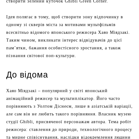
створити зелений куточок Ghibli Green Corner.
Ідея полягає в тому, щоб створити зону відпочинку в
одному зі скверів міста за мотивами мультфільмів
всесвітньо відомого японського режисера Хаяо Міядзакі.
Таким чином, викликати інтерес відвідувачів до цієї
пам’ятки, бажання особистісного зростання, а також
пізнання світової поп-культури.
До відома
Хаяо Міядзакі – популярний у світі японський
анімаційний режисер та мультиплікатор. Його часто
порівнюють з Уолтом Діснеєм, лише в азіатській варіації,
але сам він не любить такого порівняння. Власник музею
студії Ghibli, присвяченої персонажам автора. Тема робіт
режисера: ставлення до природи, технологічного процесу
та мирне співіснування, наслідки відокремлення людини