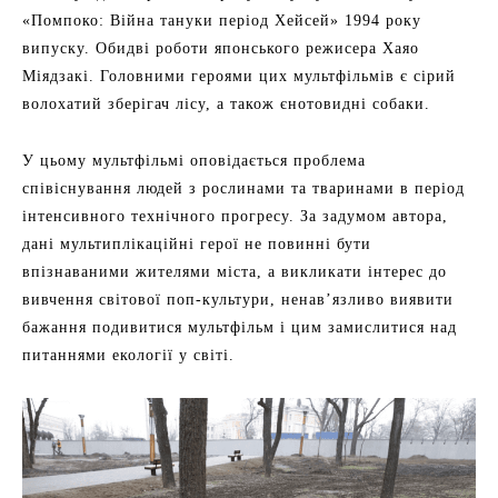
«Помпоко: Війна тануки період Хейсей» 1994 року
випуску. Обидві роботи японського режисера Хаяо
Міядзакі. Головними героями цих мультфільмів є сірий
волохатий зберігач лісу, а також єнотовидні собаки.
У цьому мультфільмі оповідається проблема
співіснування людей з рослинами та тваринами в період
інтенсивного технічного прогресу. За задумом автора,
дані мультиплікаційні герої не повинні бути
впізнаваними жителями міста, а викликати інтерес до
вивчення світової поп-культури, ненав’язливо виявити
бажання подивитися мультфільм і цим замислитися над
питаннями екології у світі.