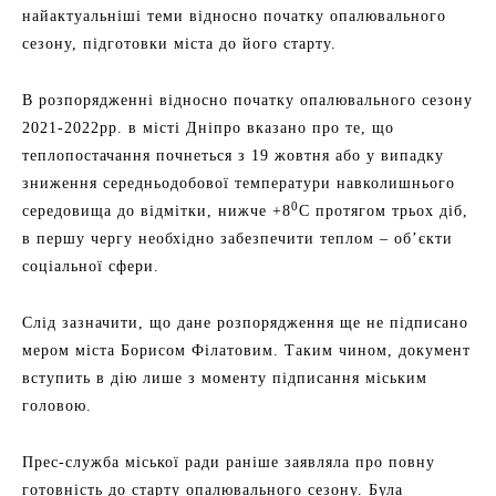
найактуальніші теми відносно початку опалювального
сезону, підготовки міста до його старту.
В розпорядженні відносно початку опалювального сезону
2021-2022рр. в місті Дніпро вказано про те, що
теплопостачання почнеться з 19 жовтня або у випадку
зниження середньодобової температури навколишнього
0
середовища до відмітки, нижче +8
С протягом трьох діб,
в першу чергу необхідно забезпечити теплом – об’єкти
соціальної сфери.
Слід зазначити, що дане розпорядження ще не підписано
мером міста Борисом Філатовим. Таким чином, документ
вступить в дію лише з моменту підписання міським
головою.
Прес-служба міської ради раніше заявляла про повну
готовність до старту опалювального сезону. Була