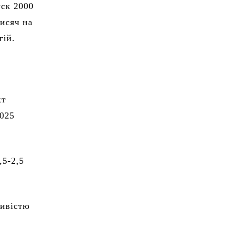
уск 2000
тисяч на
гій.
кт
2025
,5-2,5
ливістю