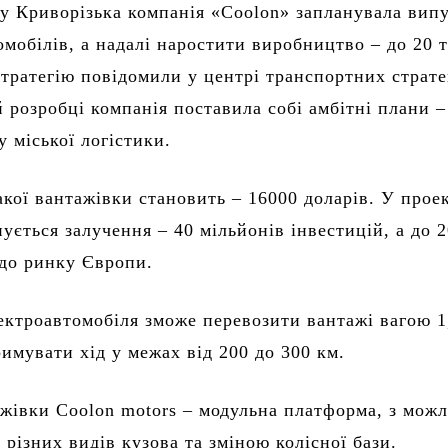
у Криворізька компанія «Coolon» запланувала вип
омобілів, а надалі наростити виробництво – до 20 
стратегію повідомили у центрі транспортних страте
й розробці компанія поставила собі амбітні плани –
у міської логістики.
такої вантажівки становить – 16000 доларів. У прое
нується залучення – 40 мільйонів інвестицій, а до 
 до ринку Європи.
ектроавтомобіля зможе перевозити вантажі вагою 1
римувати хід у межах від 200 до 300 км.
жівки Coolon motors – модульна платформа, з мож
 різних видів кузова та зміною колісної бази.