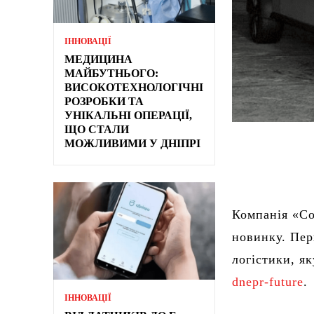
ІННОВАЦІЇ
МЕДИЦИНА
МАЙБУТНЬОГО:
ВИСОКОТЕХНОЛОГІЧНІ
РОЗРОБКИ ТА
УНІКАЛЬНІ ОПЕРАЦІЇ,
ЩО СТАЛИ
МОЖЛИВИМИ У ДНІПРІ
Компанія «Co
новинку. Пер
логістики, я
dnepr-future
.
ІННОВАЦІЇ