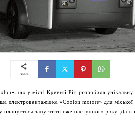
Share
olon», що у місті Кривий Ріг, розробила унікальну
ша електровантажівка «Coolon motors» для міської
ку планується запустити вже наступного року. Далі 