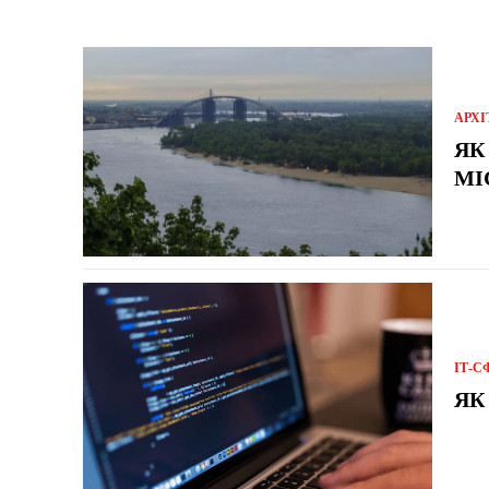
АРХІ
ЯК
МІ
ІТ-С
ЯК