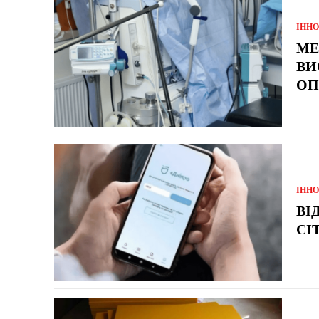
ІННО
МЕ
ВИ
ОП
ІННО
ВІ
CI