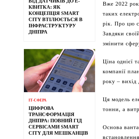
ВІД ДАТЧИКІВ ДО Е-
Вже 2022 рок
КВИТКА: ЯК
КОНЦЕПЦІЯ SMART
таких електр
CITY ВТІЛЮЄТЬСЯ В
рік. Про цю 
ІНФРАСТРУКТУРУ
ДНІПРА
Завдяки свої
змінити сфер
Ціна однієї 
компанії пла
року – вихід
Ця модель ел
ІТ-СФЕРА
ЦИФРОВА
тонни, а вит
ТРАНСФОРМАЦІЯ
ДНІПРА: ПОВНИЙ ГІД
СЕРВІСАМИ SMART
Основа ванта
CITY ДЛЯ МЕШКАНЦІВ
встановлення