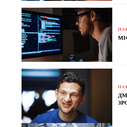
ІТ-С
МІ
ІТ-С
ДМ
ЗР