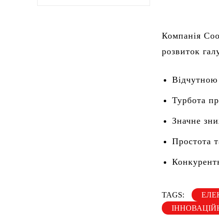
Компанія Coo
розвиток гал
Відчутною
Турбота пр
Значне зни
Простота т
Конкурентн
TAGS:
ЕЛЕ
ІННОВАЦІЙ