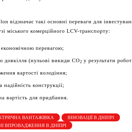
lon відзначає такі основні переваги для інвестуван
узі міського комерційного LCV-транспорту:
 економічною перевагою;
о довкілля (нульові викиди CO
у результати робот
2
ження вартості володіння;
а надійність конструкції;
а вартість для придбання.
КТРИЧНА ВАНТАЖІВКА
ІННОВАЦІЇ В ДНІПРІ
НІ ВПРОВАДЖЕННЯ В ДНІПРІ