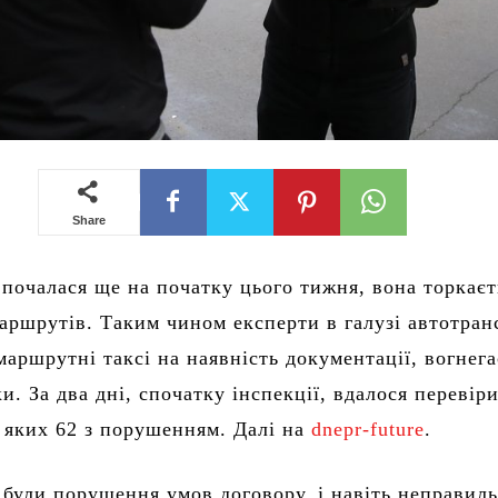
Share
 почалася ще на початку цього тижня, вона торкаєт
аршрутів. Таким чином експерти в галузі автотран
маршрутні таксі на наявність документації, вогнег
и. За два дні, спочатку інспекції, вдалося перевір
 яких 62 з порушенням. Далі на
dnepr-future
.
 були порушення умов договору, і навіть неправил