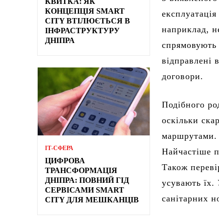
КВИТКА: ЯК
КОНЦЕПЦІЯ SMART
експлуатація
CITY ВТІЛЮЄТЬСЯ В
наприклад, н
ІНФРАСТРУКТУРУ
ДНІПРА
спрямовують 
відправлені 
договори.
Подібного ро
оскільки скар
маршрутами. 
ІТ-СФЕРА
Найчастіше п
ЦИФРОВА
Також переві
ТРАНСФОРМАЦІЯ
ДНІПРА: ПОВНИЙ ГІД
усувають їх.
СЕРВІСАМИ SMART
санітарних н
CITY ДЛЯ МЕШКАНЦІВ