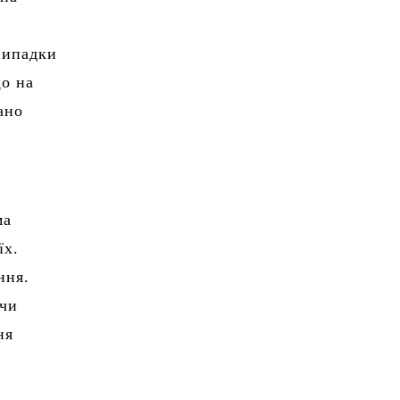
 випадки
що на
ано
ма
їх.
ння.
 чи
ня