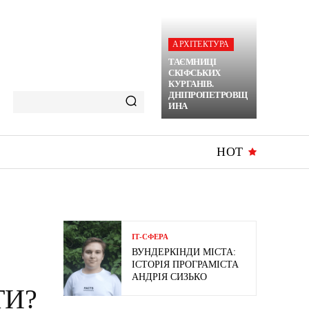
АРХІТЕКТУРА
ТАЄМНИЦІ
СКІФСЬКИХ
КУРГАНІВ.
ДНІПРОПЕТРОВЩ
ИНА
HOT
ІТ-СФЕРА
ВУНДЕРКІНДИ МІСТА:
ІСТОРІЯ ПРОГРАМІСТА
АНДРІЯ СИЗЬКО
ТИ?