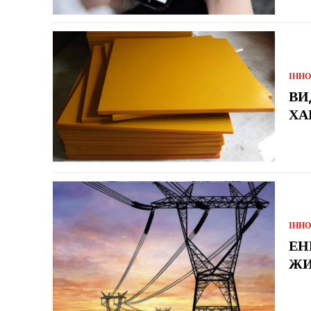
ІННО
ВИ
ХА
ІННО
ЕН
ЖИ