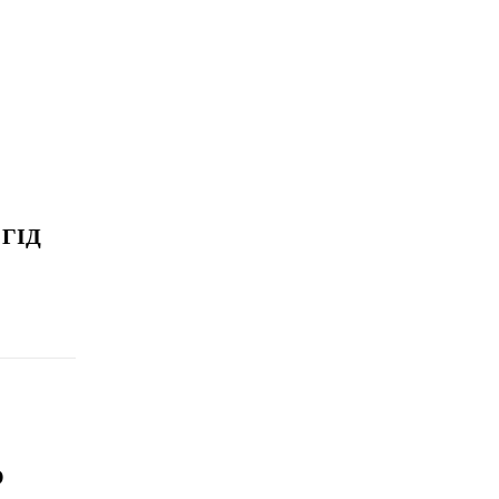
ГІД
О