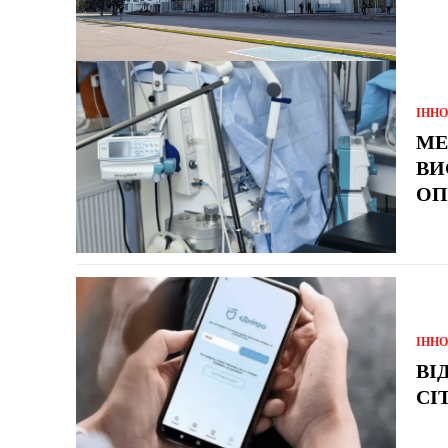
ІННО
МЕ
ВИ
ОП
ІННО
ВІ
CI