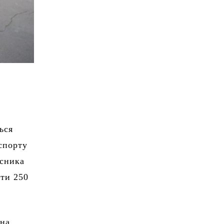
ься
спорту
асника
ити 250
ьна