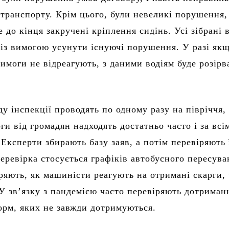
 транспорту. Крім цього, були невеликі порушення,
е до кінця закручені кріплення сидінь. Усі зібрані
із вимогою усунути існуючі порушення. У разі як
вимоги не відреагують, з даними водіям буде розірв
ду інспекції проводять по одному разу на півріччя,
ги від громадян надходять достатньо часто і за всі
Експерти збирають базу заяв, а потім перевіряють 
еревірка стосується графіків автобусного пересува
ряють, як машиністи реагують на отримані скарги,
 У зв’язку з пандемією часто перевіряють дотриман
орм, яких не завжди дотримуються.