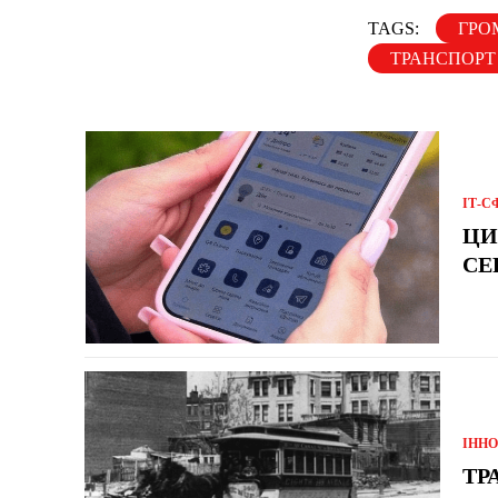
TAGS:
ГРО
ТРАНСПОРТ
ІТ-С
ЦИ
СЕ
ІННО
ТР