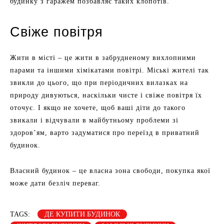
будинку з гаражем позбавляє таких клопотів.
Свіже повітря
Жити в місті – це жити в забрудненому вихлопними
парами та іншими хімікатами повітрі. Міські жителі так
звикли до цього, що при періодичних вилазках на
природу дивуються, наскільки чисте і свіже повітря їх
оточує. І якщо не хочете, щоб ваші діти до такого
звикали і відчували в майбутньому проблеми зі
здоров’ям, варто задуматися про переїзд в приватний
будинок.
Власний будинок – це власна зона свободи, покупка якої
може дати безліч переваг.
TAGS:
ДЕ КУПИТИ БУДИНОК