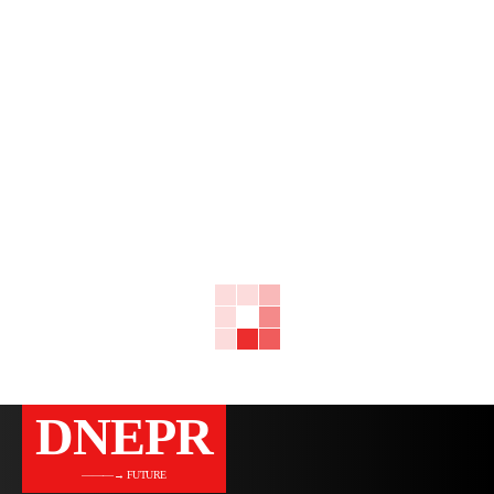
DNEPR
———→ FUTURE