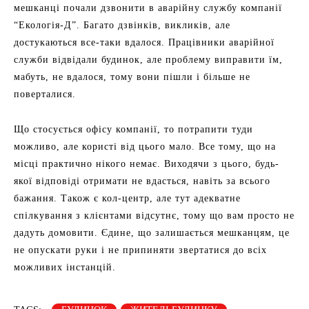
мешканці почали дзвонити в аварійну службу компанії
“Екологія-Д”. Багато дзвінків, викликів, але
достукаються все-таки вдалося. Працівники аварійної
служби відвідали будинок, але проблему виправити їм,
мабуть, не вдалося, тому вони пішли і більше не
поверталися.
Що стосується офісу компанії, то потрапити туди
можливо, але користі від цього мало. Все тому, що на
місці практично нікого немає. Виходячи з цього, будь-
якої відповіді отримати не вдасться, навіть за всього
бажання. Також є кол-центр, але тут адекватне
спілкування з клієнтами відсутнє, тому що вам просто не
дадуть домовити. Єдине, що залишається мешканцям, це
не опускати руки і не припиняти звертатися до всіх
можливих інстанцій.