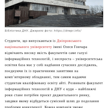
Бібліотека ДНУ. Джерело фото: https://dnepr.info/
Студенти, що випускаються із
Дніпровського
національного університету
імені Олеся Гончара
відмічають високу якість факультетів саме галузі
інформаційних технологій, і неспроста – університетська
освітня база має у собі надбання сучасних досліджень,
поєднуючи їх із практичними заняттями на
комп’ютерному обладнанні, тим самим надаючи
студентам кваліфіковану освіту айті. Розвивати факультет
інформаційних технологій в ДНУ є куди – найближчі
роки стане потрібен проєкт диджитального ринку,
завдяки якому відбудеться сумісний шлях до подолання
проблеми конкуренції. Кожна компанія зможе