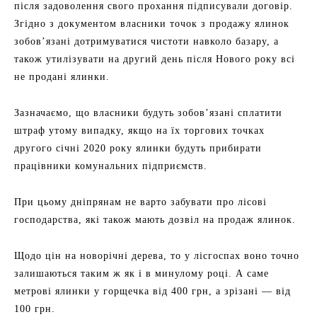
після задоволення свого прохання підписували договір.
Згідно з документом власники точок з продажу ялинок
зобов’язані дотримуватися чистоти навколо базару, а
також утилізувати на другий день після Нового року всі
не продані ялинки.
Зазначаємо, що власники будуть зобов’язані сплатити
штраф утому випадку, якщо на їх торгових точках
другого січні 2020 року ялинки будуть прибирати
працівники комунальних підприємств.
При цьому дніпрянам не варто забувати про лісові
господарства, які також мають дозвіл на продаж ялинок.
Щодо цін на новорічні дерева, то у лісгоспах воно точно
залишаються таким ж як і в минулому році. А саме
метрові ялинки у горщечка від 400 грн, а зрізані — від
100 грн.