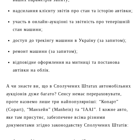
надсилання клієнту звітів про стан та історію автівки;
участь в онлайн-аукціоні та звітність про теперішній
стан машини;
доступ до трекінгу машини в Україну (за запитом);
ремонт машини (за запитом);
відповідне оформлення на митниці та постанова
автівки на облік.
А чи знаєте ви, що в Сполучених Штатах автомобільних
аукціонів дуже багато? Сенсу немає перераховувати,
проте назвемо лише три найпопулярніші: “Копарт”
(Copart), “Манхейн” (Manhein) та “ІААІ”. І кожне авто,
яке там присутнє, забезпечене всіма різними
документами згідно законодавству Сполучених Штатів: