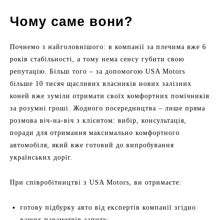
Чому саме вони?
Почнемо з найголовнішого: в компанії за плечима вже 6
років стабільності, а тому нема сенсу губити свою
репутацію. Більш того – за допомогою USA Motors
більше 10 тисяч щасливих власників нових залізних
коней вже зуміли отримати своїх комфортних помічників
за розумні гроші. Жодного посередництва – лише пряма
розмова віч-на-віч з клієнтом: вибір, консультація,
поради для отримання максимально комфортного
автомобіля, який вже готовий до випробування
українських доріг.
При співробітництві з USA Motors, ви отримаєте:
готову підбурку авто від експертів компанії згідно
ваших параметрів запиту;