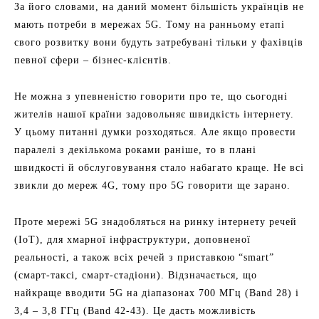
За його словами, на даний момент більшість українців не
мають потреби в мережах 5G. Тому на ранньому етапі
свого розвитку вони будуть затребувані тільки у фахівців
певної сфери – бізнес-клієнтів.
Не можна з упевненістю говорити про те, що сьогодні
жителів нашої країни задовольняє швидкість інтернету.
У цьому питанні думки розходяться. Але якщо провести
паралелі з декількома роками раніше, то в плані
швидкості й обслуговування стало набагато краще. Не всі
звикли до мереж 4G, тому про 5G говорити ще зарано.
Проте мережі 5G знадобляться на ринку інтернету речей
(IoT), для хмарної інфраструктури, доповненої
реальності, а також всіх речей з приставкою “smart”
(смарт-таксі, смарт-стадіони). Відзначається, що
найкраще вводити 5G на діапазонах 700 МГц (Band 28) і
3,4 – 3,8 ГГц (Band 42-43). Це дасть можливість