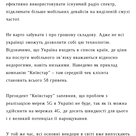
ефективно використовувати існуючий радіо спектр,
підключати більше мобільних девайсів на виділеній смузі
частот.
Не варто забувати і про грошову складову. Адже не всі
українці зможуть дозволити собі цю технологію.
Відзначимо, що Україна входить в список країн, де ціни
на послуги мобільного зв’язку вважаються відносно
недорогими, навіть низькими. Наведемо як приклад
компанію “Київстар” – там середній чек клієнта
становить всього 58 гривень.
Президент “Київстару” запевнив, що проблем з
реалізацією мереж 5G в Україні не буде, так як їх можна
здійснити на мережах 4G, де досить швидкості для цього
і є великий потенціал її нарощування.
У той же час, всі основні вендори в світі вже випускають