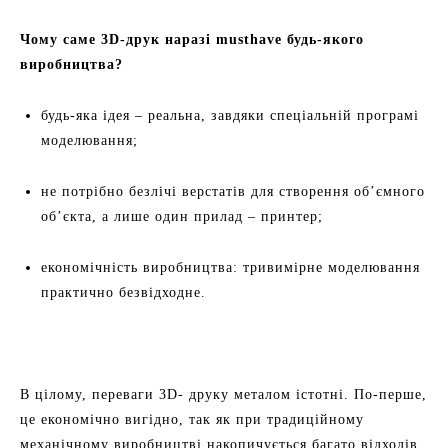
Чому саме 3D-друк наразі musthave будь-якого
виробництва?
будь-яка ідея – реальна, завдяки спеціальній програмі
моделювання;
не потрібно безлічі верстатів для створення об’ємного
об’єкта, а лише один прилад – принтер;
економічність виробництва: тривимірне моделювання
практично безвідходне.
В цілому, переваги 3D- друку металом істотні. По-перше,
це економічно вигідно, так як при традиційному
механічному виробництві накопичується багато відходів