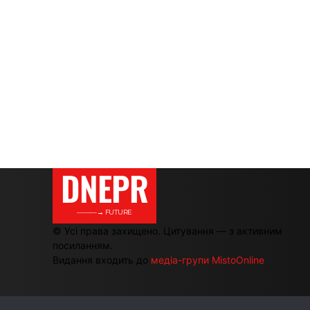
DNEPR
———→ FUTURE
© Усі права захищено. Цитування — з активним
посиланням.
Видання входить до
медіа-групи MistoOnline