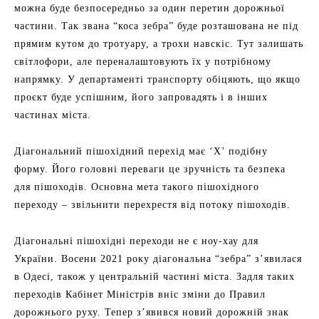
можна буде безпосередньо за один перетин дорожньої
частини. Так звана “коса зебра” буде розташована не під
прямим кутом до тротуару, а трохи навскіс. Тут залишать
світлофори, але переналаштовують їх у потрібному
напрямку. У департаменті транспорту обіцяють, що якщо
проєкт буде успішним, його запровадять і в інших
частинах міста.
Діагональний пішохідний перехід має ‘X’ подібну
форму. Його головні переваги це зручність та безпека
для пішоходів. Основна мета такого пішохідного
переходу – звільнити перехрестя від потоку пішоходів.
Діагональні пішохідні переходи не є ноу-хау для
України. Восени 2021 року діагональна “зебра” з’явилася
в Одесі, також у центральній частині міста. Задля таких
переходів Кабінет Міністрів вніс зміни до Правил
дорожнього руху. Тепер з’явився новий дорожній знак