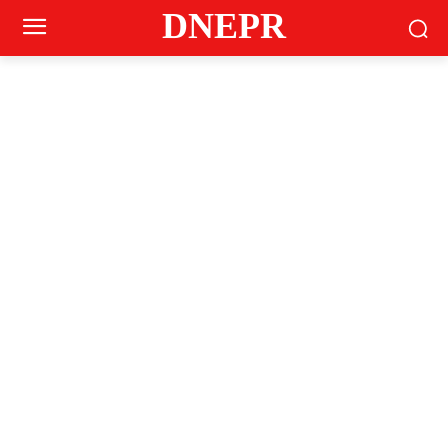
DNEPR