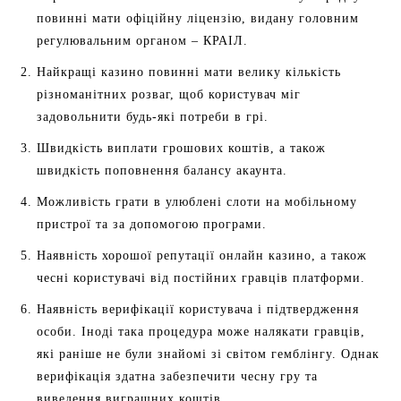
повинні мати офіційну ліцензію, видану головним
регулювальним органом – КРАІЛ.
Найкращі казино повинні мати велику кількість
різноманітних розваг, щоб користувач міг
задовольнити будь-які потреби в грі.
Швидкість виплати грошових коштів, а також
швидкість поповнення балансу акаунта.
Можливість грати в улюблені слоти на мобільному
пристрої та за допомогою програми.
Наявність хорошої репутації онлайн казино, а також
чесні користувачі від постійних гравців платформи.
Наявність верифікації користувача і підтвердження
особи. Іноді така процедура може налякати гравців,
які раніше не були знайомі зі світом гемблінгу. Однак
верифікація здатна забезпечити чесну гру та
виведення виграшних коштів.