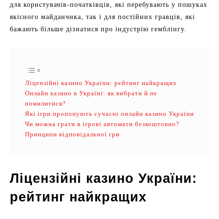
для користувачів-початківців, які перебувають у пошуках
якісного майданчика, так і для постійних гравців, які
бажають більше дізнатися про індустрію гемблінгу.
Ліцензійні казино України: рейтинг найкращих
Онлайн казино в Україні: як вибрати й не
помилитися?
Які ігри пропонують сучасні онлайн казино України
Чи можна грати в ігрові автомати безкоштовно?
Принципи відповідальної гри
Ліцензійні казино України:
рейтинг найкращих