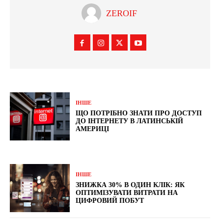
ZEROIF
ІНШЕ
ЩО ПОТРІБНО ЗНАТИ ПРО ДОСТУП
ДО ІНТЕРНЕТУ В ЛАТИНСЬКІЙ
АМЕРИЦІ
ІНШЕ
ЗНИЖКА 30% В ОДИН КЛІК: ЯК
ОПТИМІЗУВАТИ ВИТРАТИ НА
ЦИФРОВИЙ ПОБУТ