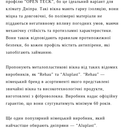
профілю “OPEN TECK”, бо це ідеальний варіант для
клімату Дніпра. Такі вікна мають гарну ізоляцію, вони
міцна та довговічні, бо полімерні матеріали не
піддаються негативному впливу погодних умов, маючи
механічну стійкість та протизламні характеристики.
Вони також відповідають правилам протипожежної
безпеки, бо кожен профіль містить антипірени, які
запобігають займанню.
Пропонують металопластикові вікна від таких відомих
виробників, як “Rehau” та “Aluplast”. “Rehau” —
німецький бренд в асортименті якого представлені
звичайні вікна та високотехнологічні продукти,
виготовлені з фіброволокна. Виробник надає офіційну
гарантію, що вони слугуватимуть мінімум 60 років.
Ще один популярний німецький виробник, який
найчастіше обирають дніпряни — “Aluplast”.