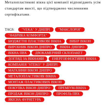
Металопластикові вікна цієї компанії відповідають усім
стандартам якості, що підтверджено численними
сертифікатами.
TAGS:
"VEKA" У ДНІПРІ
"МАКСЛОРІЯ"
"ФАБРИКА КОМФОРТА"
БЮДЖЕТНІ ПЛАСТИКОВІ ВІКНА
ВИБІР ВІКОН
ВИРОБНИК ВІКОН ДНІПРО
ВІКНА ДНІПРО
ВІКНА ПВХ
ДВОКАМЕРНИЙ СКЛОПАКЕТ
ДОГЛЯД ЗА ВІКНАМИ
ЕНЕРГОЕФЕКТИВНІ ВІКНА
КОМПАНІЯ "STEKO" У ДНІПРІ
МАГАЗИНИ ВІКОН ДНІПРО
МЕТАЛОПЛАСТИКОВІ ВІКНА
МОНТАЖ ПЛАСТИКОВИХ ВІКОН
ПОКУПКА ВІКОН ДНІПРО
ПРЕМІУМ-ВІКНА
ПРОДАЖ ВІКОН ДНІПРО
ПРОФІЛЬ ПВХ
ЯКІСНА ФУРНІТУРА