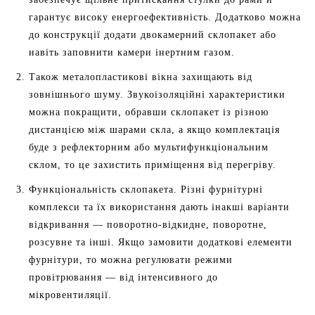
гарантує високу енергоефективність. Додатково можна
до конструкції додати двокамерний склопакет або
навіть заповнити камери інертним газом.
Також металопластикові вікна захищають від
зовнішнього шуму. Звукоізоляційні характеристики
можна покращити, обравши склопакет із різною
дистанцією між шарами скла, а якщо комплектація
буде з рефлекторним або мультифункціональним
склом, то це захистить приміщення від перегріву.
Функціональність склопакета. Різні фурнітурні
комплекси та їх використання дають інакші варіанти
відкривання — поворотно-відкидне, поворотне,
розсувне та інші. Якщо замовити додаткові елементи
фурнітури, то можна регулювати режими
провітрювання — від інтенсивного до
мікровентиляції.