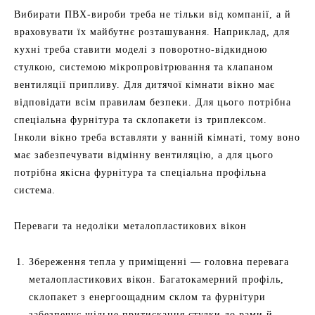
Вибирати ПВХ-вироби треба не тільки від компанії, а й
враховувати їх майбутнє розташування. Наприклад, для
кухні треба ставити моделі з поворотно-відкидною
стулкою, системою мікропровітрювання та клапаном
вентиляції припливу. Для дитячої кімнати вікно має
відповідати всім правилам безпеки. Для цього потрібна
спеціальна фурнітура та склопакети із триплексом.
Інколи вікно треба вставляти у ванній кімнаті, тому воно
має забезпечувати відмінну вентиляцію, а для цього
потрібна якісна фурнітура та спеціальна профільна
система.
Переваги та недоліки металопластикових вікон
Збереження тепла у приміщенні — головна перевага
металопластикових вікон. Багатокамерний профіль,
склопакет з енергоощадним склом та фурнітури
забезпечує щільне притискання стулки до рами й