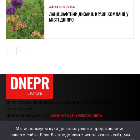
АРХІТЕКТУРА
ЛАНДШАФТНИЙ ДИЗАЙН: КРАЩІ КОМПАНІЇ У
МІСТІ ДНІПРО
DNEPR
———→ FUTURE
© Усі права захищено. Цитування — з активним
посиланням.
Видання входить до
медіа-групи MistoOnline
Мы используем куки для наилучшего представления
нашего сайта. Если Вы продолжите использовать сайт, мы
АВТОРИ
РЕКЛАМА НА САЙТІ