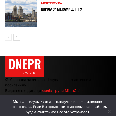
АРХІТЕКТУРА
ДОРОГА ЗА МЕЖАМИ ДНІПРА
DNEPR
———→ FUTURE
© Усі права захищено. Цитування — з активним
посиланням.
Видання входить до
медіа-групи MistoOnline
Мы используем куки для наилучшего представления
нашего сайта. Если Вы продолжите использовать сайт, мы
АВТОРИ
РЕКЛАМА НА САЙТІ
будем считать что Вас это устраивает.