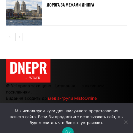
ДОРОГА ЗА МЕЖАМИ ДНІПРА
DNEPR
———→ FUTURE
© Усі права захищено. Цитування — з активним
посиланням.
Видання входить до
медіа-групи MistoOnline
Мы используем куки для наилучшего представления
нашего сайта. Если Вы продолжите использовать сайт, мы
АВТОРИ
РЕКЛАМА НА САЙТІ
будем считать что Вас это устраивает.
Ок