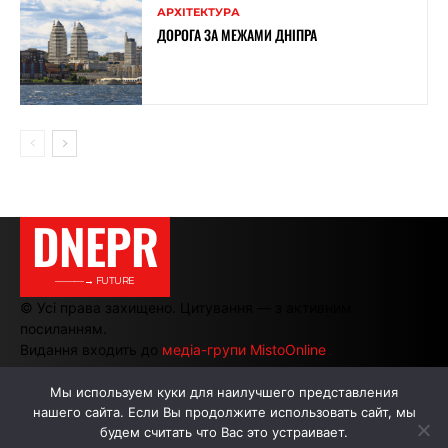
АРХІТЕКТУРА
ДОРОГА ЗА МЕЖАМИ ДНІПРА
DNEPR
———→ FUTURE
© Усі права захищено. Цитування — з активним
посиланням.
Видання входить до
медіа-групи MistoOnline
Мы используем куки для наилучшего представления
нашего сайта. Если Вы продолжите использовать сайт, мы
АВТОРИ
РЕКЛАМА НА САЙТІ
будем считать что Вас это устраивает.