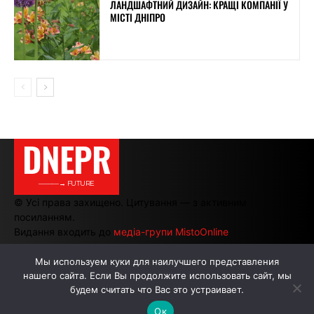
ЛАНДШАФТНИЙ ДИЗАЙН: КРАЩІ КОМПАНІЇ У
МІСТІ ДНІПРО
DNEPR
———→ FUTURE
© Усі права захищено. Цитування — з активним
посиланням.
Видання входить до
медіа-групи MistoOnline
Мы используем куки для наилучшего представления
нашего сайта. Если Вы продолжите использовать сайт, мы
АВТОРИ
РЕКЛАМА НА САЙТІ
будем считать что Вас это устраивает.
Ок