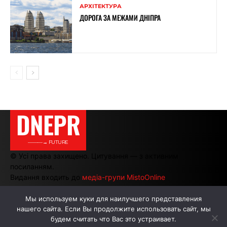
АРХІТЕКТУРА
ДОРОГА ЗА МЕЖАМИ ДНІПРА
DNEPR
———→ FUTURE
© Усі права захищено. Цитування — з активним
посиланням.
Видання входить до
медіа-групи MistoOnline
Мы используем куки для наилучшего представления
нашего сайта. Если Вы продолжите использовать сайт, мы
АВТОРИ
РЕКЛАМА НА САЙТІ
будем считать что Вас это устраивает.