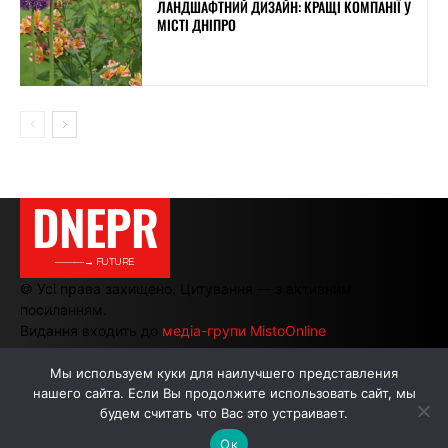
ЛАНДШАФТНИЙ ДИЗАЙН: КРАЩІ КОМПАНІЇ У
МІСТІ ДНІПРО
DNEPR
———→ FUTURE
© Усі права захищено. Цитування — з активним
посиланням.
Видання входить до
медіа-групи MistoOnline
Мы используем куки для наилучшего представления
нашего сайта. Если Вы продолжите использовать сайт, мы
АВТОРИ
РЕКЛАМА НА САЙТІ
будем считать что Вас это устраивает.
Ок