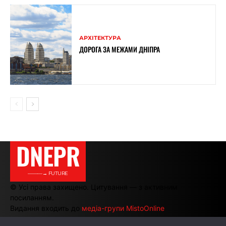
АРХІТЕКТУРА
ДОРОГА ЗА МЕЖАМИ ДНІПРА
DNEPR
———→ FUTURE
© Усі права захищено. Цитування — з активним
посиланням.
Видання входить до
медіа-групи MistoOnline