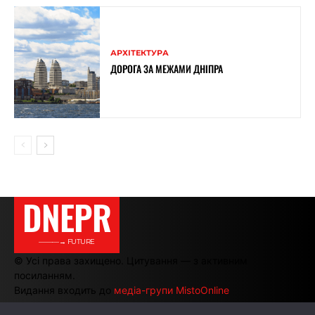
АРХІТЕКТУРА
ДОРОГА ЗА МЕЖАМИ ДНІПРА
DNEPR
———→ FUTURE
© Усі права захищено. Цитування — з активним
посиланням.
Видання входить до
медіа-групи MistoOnline