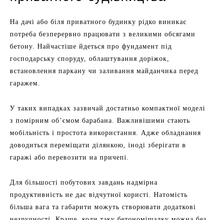
На дачі або біля приватного будинку рідко виникає
потреба безперервно працювати з великими обсягами
бетону. Найчастіше йдеться про фундамент під
господарську споруду, облаштування доріжок,
встановлення паркану чи заливання майданчика перед
гаражем.
У таких випадках зазвичай достатньо компактної моделі
з помірним об’ємом барабана. Важливішими стають
мобільність і простота використання. Адже обладнання
доводиться переміщати ділянкою, іноді зберігати в
гаражі або перевозити на причепі.
Для більшості побутових завдань надмірна
продуктивність не дає відчутної користі. Натомість
більша вага та габарити можуть створювати додаткові
незручності. Краще, коли таку бетономішалку можна без