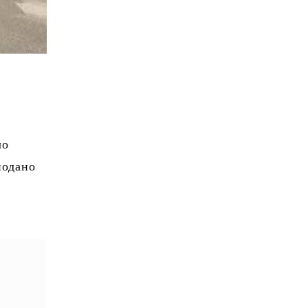
ло
подано