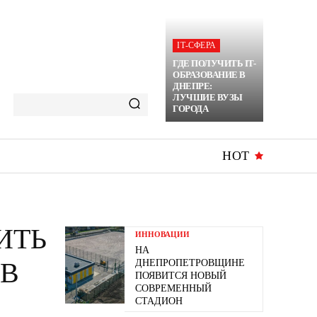
ІТ-СФЕРА
ГДЕ ПОЛУЧИТЬ IT-
ОБРАЗОВАНИЕ В
ДНЕПРЕ:
ЛУЧШИЕ ВУЗЫ
ГОРОДА
HOT
ИТЬ
ИННОВАЦИИ
НА
ОВ
ДНЕПРОПЕТРОВЩИНЕ
ПОЯВИТСЯ НОВЫЙ
СОВРЕМЕННЫЙ
СТАДИОН