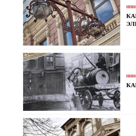
ИНН
КА
ЭЛ
ИНН
КА