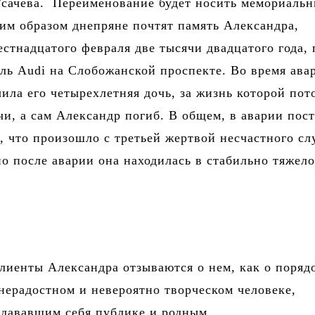
Усачева. Переименование будет носить мемориаль
ким образом днепряне почтят память Александра,
стнадцатого февраля две тысячи двадцатого года,
ль Audi на Слобожанской проспекте. Во время ава
ила его четырехлетняя дочь, за жизнь которой пот
чи, а сам Александр погиб. В общем, в аварии пос
, что произошло с третьей жертвой несчастного с
но после аварии она находилась в стабильно тяжел
лиенты Александра отзываются о нем, как о поряд
нерадостном и невероятно творческом человеке,
тдававшим себя публике и родным.