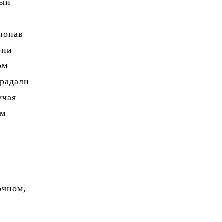
ный
 попав
рии
ом
традали
лучая —
ом
очном,