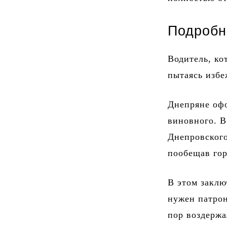
Подробн
Водитель, ко
пытаясь избе
Днепряне оф
виновного. В
Днепровского
пообещав гор
В этом заклю
нужен патро
пор воздержа