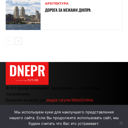
АРХІТЕКТУРА
ДОРОГА ЗА МЕЖАМИ ДНІПРА
DNEPR
———→ FUTURE
© Усі права захищено. Цитування — з активним
посиланням.
Видання входить до
медіа-групи MistoOnline
Мы используем куки для наилучшего представления
нашего сайта. Если Вы продолжите использовать сайт, мы
АВТОРИ
РЕКЛАМА НА САЙТІ
будем считать что Вас это устраивает.