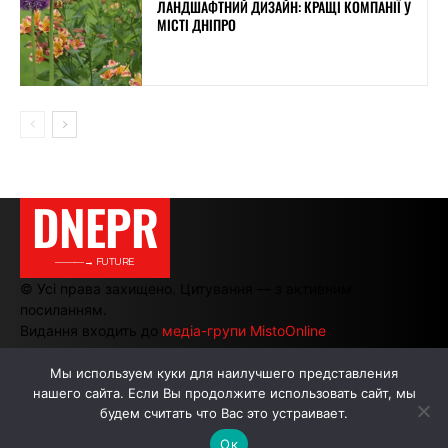
ЛАНДШАФТНИЙ ДИЗАЙН: КРАЩІ КОМПАНІЇ У
МІСТІ ДНІПРО
DNEPR
———→ FUTURE
© Усі права захищено. Цитування — з активним
посиланням.
Видання входить до
медіа-групи MistoOnline
Мы используем куки для наилучшего представления
нашего сайта. Если Вы продолжите использовать сайт, мы
АВТОРИ
РЕКЛАМА НА САЙТІ
будем считать что Вас это устраивает.
Ок