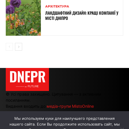
АРХІТЕКТУРА
ЛАНДШАФТНИЙ ДИЗАЙН: КРАЩІ КОМПАНІЇ У
МІСТІ ДНІПРО
DNEPR
———→ FUTURE
© Усі права захищено. Цитування — з активним
посиланням.
Видання входить до
медіа-групи MistoOnline
Мы используем куки для наилучшего представления
нашего сайта. Если Вы продолжите использовать сайт, мы
АВТОРИ
РЕКЛАМА НА САЙТІ