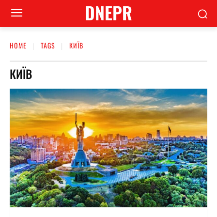
DNEPR
HOME
TAGS
КИЇВ
КИЇВ