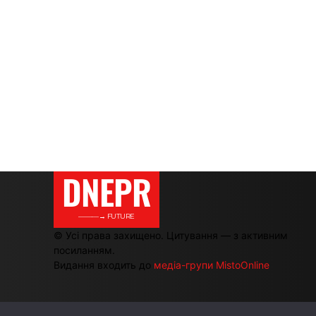
DNEPR
———→ FUTURE
© Усі права захищено. Цитування — з активним
посиланням.
Видання входить до
медіа-групи MistoOnline