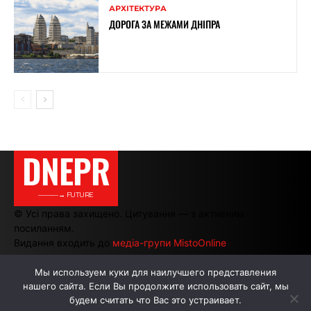
АРХІТЕКТУРА
ДОРОГА ЗА МЕЖАМИ ДНІПРА
DNEPR
———→ FUTURE
© Усі права захищено. Цитування — з активним
посиланням.
Видання входить до
медіа-групи MistoOnline
Мы используем куки для наилучшего представления
нашего сайта. Если Вы продолжите использовать сайт, мы
АВТОРИ
РЕКЛАМА НА САЙТІ
будем считать что Вас это устраивает.