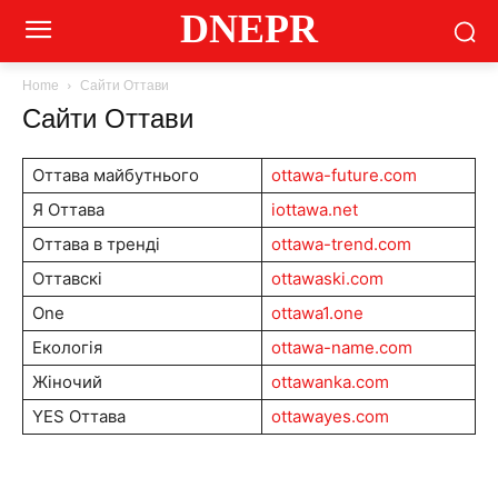
DNEPR
Home
Сайти Оттави
Сайти Оттави
Оттава майбутнього
ottawa-future.com
Я Оттава
iottawa.net
Оттава в тренді
ottawa-trend.com
Оттавскі
ottawaski.com
One
ottawa1.one
Екологія
ottawa-name.com
Жіночий
ottawanka.com
YES Оттава
ottawayes.com