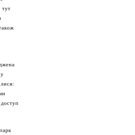
 тут
з
 також
оджена
ку
лися:
ми
 доступ
 парк