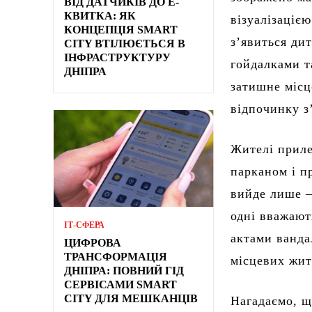
ВІД ДАТЧИКІВ ДО Е-
КВИТКА: ЯК
візуалізаціє
КОНЦЕПЦІЯ SMART
з’явиться ди
CITY ВТІЛЮЄТЬСЯ В
ІНФРАСТРУКТУРУ
гойдалками т
ДНІПРА
затишне місц
відпочинку з
Жителі приле
парканом і п
вийде лише –
одні вважают
ІТ-СФЕРА
актами ванда
ЦИФРОВА
ТРАНСФОРМАЦІЯ
місцевих жит
ДНІПРА: ПОВНИЙ ГІД
СЕРВІСАМИ SMART
CITY ДЛЯ МЕШКАНЦІВ
Нагадаємо, щ