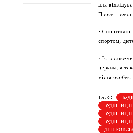
для відвідув
Проект рекон
• Спортивно-
спортом, дит
• Історико-м
церкви, а та
міста особис
TAGS:
БУД
БУДІВНИЦТВ
БУДІВНИЦТВ
БУДІВНИЦТ
ДНІПРОВСЬ