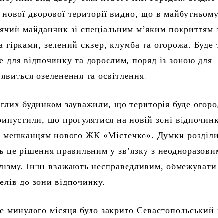
ю нової дворової території видно, що в майбутньому
тячий майданчик зі спеціальним м’яким покриттям 
а гірками, зелений сквер, клумба та огорожа. Буде
е для відпочинку та дорослим, поряд із зоною для
’явиться озеленення та освітлення.
глих будинком зауважили, що територія буде огор
рипустили, що прогулятися на новій зоні відпочин
 мешканцям нового ЖК «Містечко». Думки розділи
ь це рішення правильним у зв’язку з неодноразови
лізму. Інші вважають несправедливим, обмежувати
елів до зони відпочинку.
е минулого місяця було закрито Севастопольський