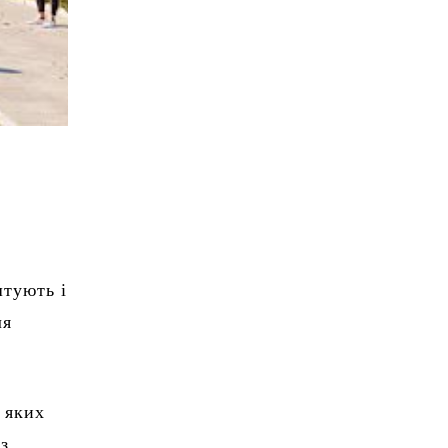
штують і
ля
 яких
 з