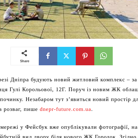
Share
резі Дніпра будують новий житловий комплекс – за
иця Гулі Корольової, 12Г. Поруч із новим ЖК обла
дпочинку. Незабаром тут з’явиться новий простір д
а розваг, пише
dnepr-future.com.ua
.
 мережі у Фейсбук вже опублікували фотографії, на
йбутній вид двору біля нового ЖК Городок. Згідно