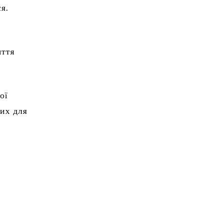
ся.
яття
ої
их для