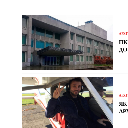
АРХІ
ПК
ДО
АРХІ
ЯК
АР