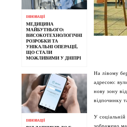
ІННОВАЦІЇ
МЕДИЦИНА
МАЙБУТНЬОГО:
ВИСОКОТЕХНОЛОГІЧНІ
РОЗРОБКИ ТА
УНІКАЛЬНІ ОПЕРАЦІЇ,
ЩО СТАЛИ
МОЖЛИВИМИ У ДНІПРІ
На лівому бе
адресою: вул
нову зону ві
відпочинку т
У соціальній
ІННОВАЦІЇ
зображено ма