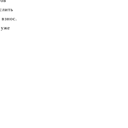
тов
слить
 взнос.
 уже