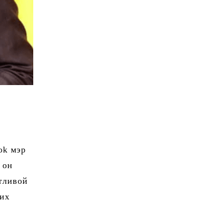
ok мэр
 он
тливой
ких