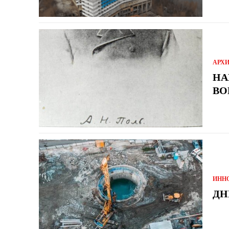
АРХ
НА
ВО
ИНН
ДН