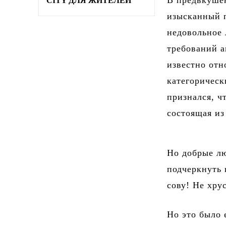
В предвкушен
CITY ДЛЯ ЖИТЕЛЕЙ
изысканный п
недовольное 
требований а
известно отн
категорическ
признался, ч
состоящая из
Но добрые лю
подчеркнуть 
сову! Не хру
Но это было 