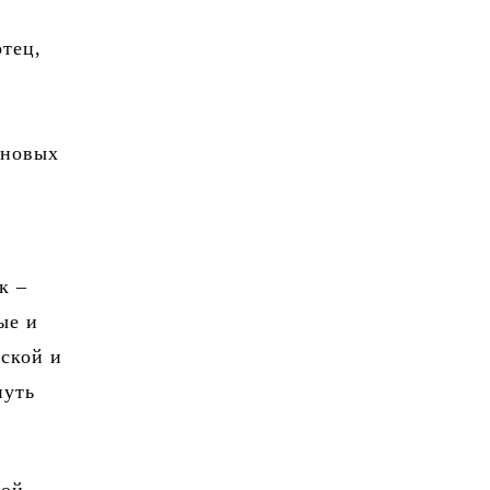
отец,
 новых
к –
ые и
ской и
нуть