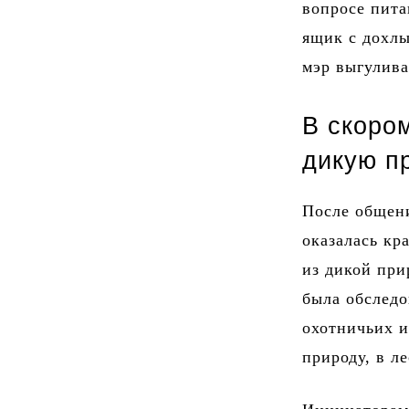
вопросе пита
ящик с дохл
мэр выгулива
В скоро
дикую п
После общени
оказалась кр
из дикой при
была обследо
охотничьих и
природу, в ле