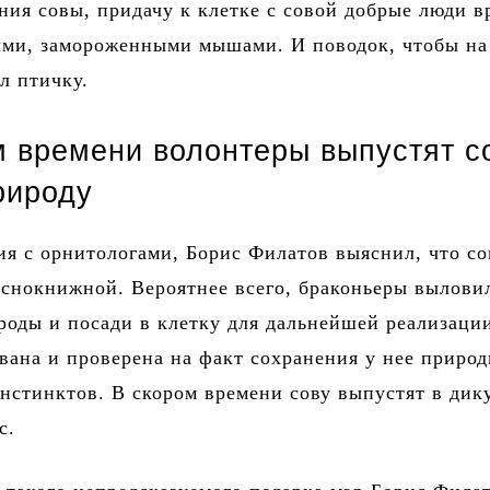
ния совы, придачу к клетке с совой добрые люди 
ыми, замороженными мышами. И поводок, чтобы на
л птичку.
м времени волонтеры выпустят с
рироду
я с орнитологами, Борис Филатов выяснил, что со
аснокнижной. Вероятнее всего, браконьеры вылови
роды и посади в клетку для дальнейшей реализаци
вана и проверена на факт сохранения у нее приро
нстинктов. В скором времени сову выпустят в дик
с.