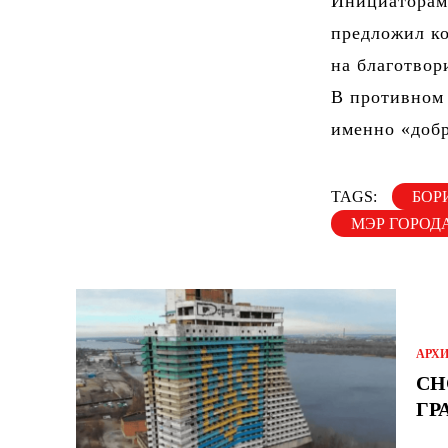
Инициаторам 
предложил ко
на благотвор
В противном 
именно «доб
TAGS:
БОР
МЭР ГОРОД
АРХ
СН
ГР