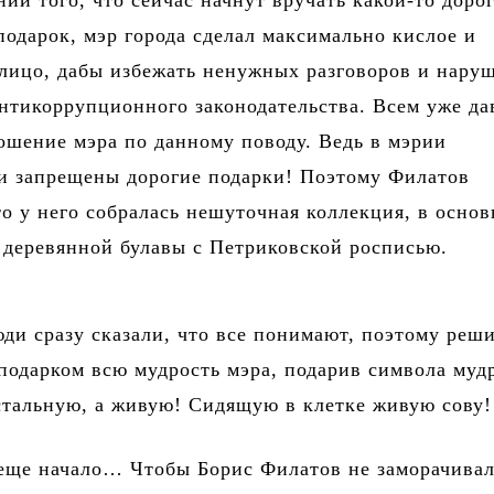
ии того, что сейчас начнут вручать какой-то доро
одарок, мэр города сделал максимально кислое и
лицо, дабы избежать ненужных разговоров и нару
нтикоррупционного законодательства. Всем уже да
ошение мэра по данному поводу. Ведь в мэрии
и запрещены дорогие подарки! Поэтому Филатов
то у него собралась нешуточная коллекция, в осно
 деревянной булавы с Петриковской росписью.
ди сразу сказали, что все понимают, поэтому реш
подарком всю мудрость мэра, подарив символа муд
стальную, а живую! Сидящую в клетке живую сову!
еще начало… Чтобы Борис Филатов не заморачивал