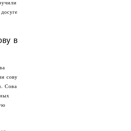
вручили
 досуге
ову в
ва
ли сову
и. Сова
дных
ую