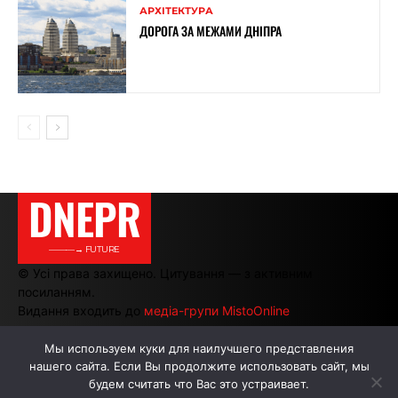
АРХІТЕКТУРА
ДОРОГА ЗА МЕЖАМИ ДНІПРА
DNEPR
———→ FUTURE
© Усі права захищено. Цитування — з активним
посиланням.
Видання входить до
медіа-групи MistoOnline
Мы используем куки для наилучшего представления
нашего сайта. Если Вы продолжите использовать сайт, мы
АВТОРИ
РЕКЛАМА НА САЙТІ
будем считать что Вас это устраивает.