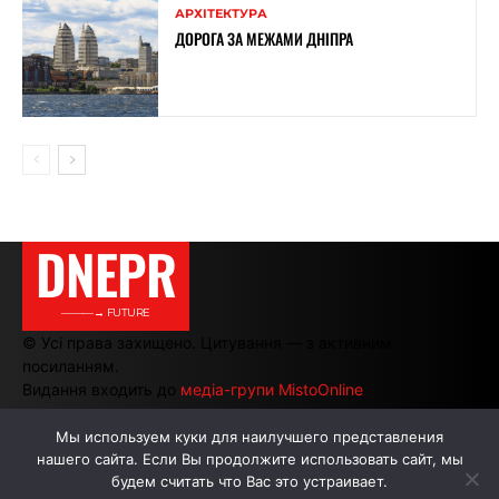
АРХІТЕКТУРА
ДОРОГА ЗА МЕЖАМИ ДНІПРА
DNEPR
———→ FUTURE
© Усі права захищено. Цитування — з активним
посиланням.
Видання входить до
медіа-групи MistoOnline
Мы используем куки для наилучшего представления
нашего сайта. Если Вы продолжите использовать сайт, мы
АВТОРИ
РЕКЛАМА НА САЙТІ
будем считать что Вас это устраивает.