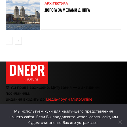
АРХІТЕКТУРА
ДОРОГА ЗА МЕЖАМИ ДНІПРА
DNEPR
———→ FUTURE
© Усі права захищено. Цитування — з активним
посиланням.
Видання входить до
медіа-групи MistoOnline
Мы используем куки для наилучшего представления
нашего сайта. Если Вы продолжите использовать сайт, мы
АВТОРИ
РЕКЛАМА НА САЙТІ
будем считать что Вас это устраивает.