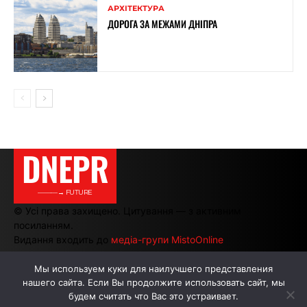
АРХІТЕКТУРА
ДОРОГА ЗА МЕЖАМИ ДНІПРА
DNEPR
———→ FUTURE
© Усі права захищено. Цитування — з активним
посиланням.
Видання входить до
медіа-групи MistoOnline
Мы используем куки для наилучшего представления
нашего сайта. Если Вы продолжите использовать сайт, мы
АВТОРИ
РЕКЛАМА НА САЙТІ
будем считать что Вас это устраивает.