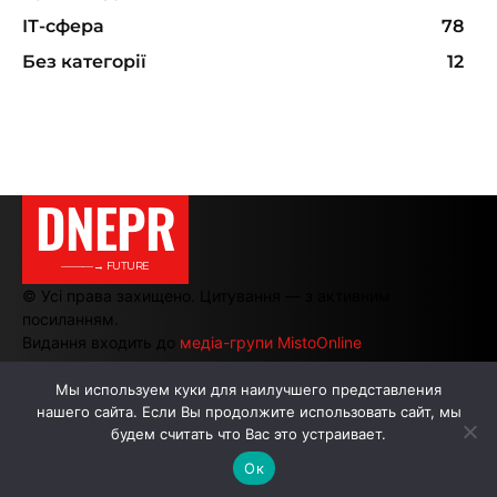
ІТ-сфера
78
Без категорії
12
DNEPR
———→ FUTURE
© Усі права захищено. Цитування — з активним
посиланням.
Видання входить до
медіа-групи MistoOnline
Мы используем куки для наилучшего представления
нашего сайта. Если Вы продолжите использовать сайт, мы
АВТОРИ
РЕКЛАМА НА САЙТІ
будем считать что Вас это устраивает.
Ок
.
.
.