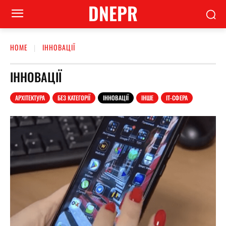
DNEPR
HOME
ІННОВАЦІЇ
ІННОВАЦІЇ
АРХІТЕКТУРА
БЕЗ КАТЕГОРІЇ
ІННОВАЦІЇ
ІНШЕ
ІТ-СФЕРА