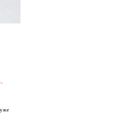
а
r-
 уже