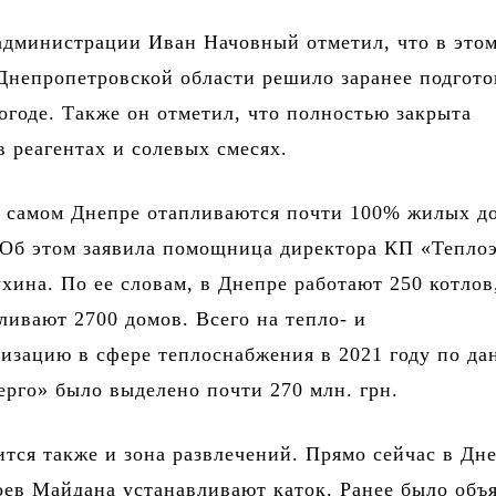
администрации Иван Начовный отметил, что в этом
Днепропетровской области решило заранее подгото
огоде. Также он отметил, что полностью закрыта
 реагентах и ​​солевых смесях.
в самом Днепре отапливаются почти 100% жилых д
 Об этом заявила помощница директора КП «Тепло
хина. По ее словам, в Днепре работают 250 котлов
ливают 2700 домов. Всего на тепло- и
изацию в сфере теплоснабжения в 2021 году по д
рго» было выделено почти 270 млн. грн.
ится также и зона развлечений. Прямо сейчас в Дн
ев Майдана устанавливают каток. Ранее было объ