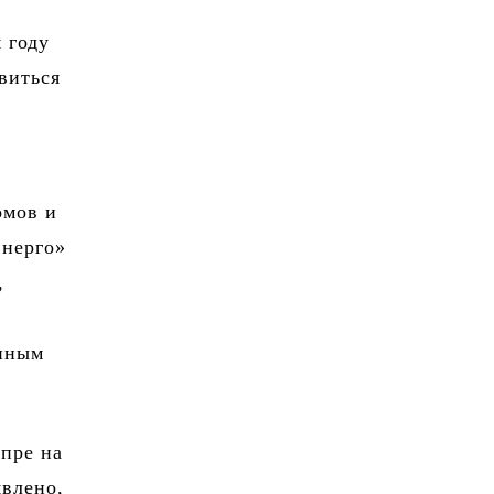
 году
виться
омов и
энерго»
,
анным
епре на
явлено,