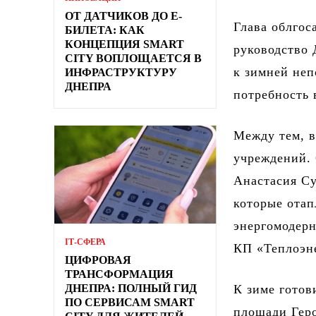
ОТ ДАТЧИКОВ ДО Е-
Глава облгос
БИЛЕТА: КАК
КОНЦЕПЦИЯ SMART
руководство 
CITY ВОПЛОЩАЕТСЯ В
к зимней неп
ИНФРАСТРУКТУРУ
ДНЕПРА
потребность в
Между тем, 
учреждений.
Анастасия Су
которые отап
энергомодерн
ІТ-СФЕРА
КП «Теплоэне
ЦИФРОВАЯ
ТРАНСФОРМАЦИЯ
ДНЕПРА: ПОЛНЫЙ ГИД
К зиме готов
ПО СЕРВИСАМ SMART
площади Геро