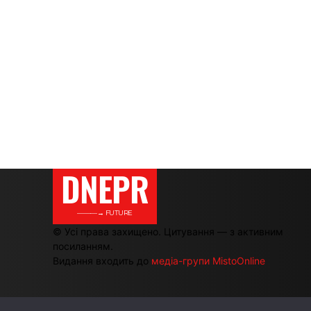
DNEPR
———→ FUTURE
© Усі права захищено. Цитування — з активним
посиланням.
Видання входить до
медіа-групи MistoOnline