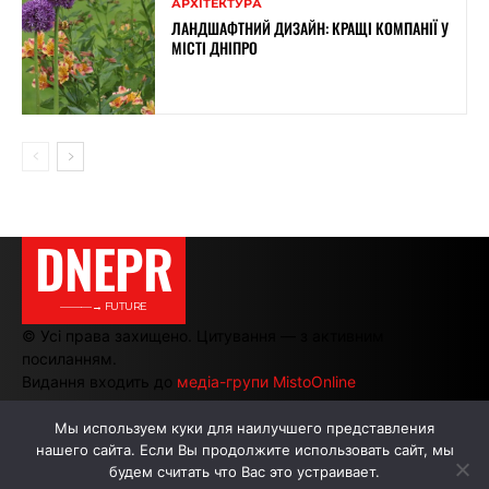
АРХІТЕКТУРА
ЛАНДШАФТНИЙ ДИЗАЙН: КРАЩІ КОМПАНІЇ У
МІСТІ ДНІПРО
DNEPR
———→ FUTURE
© Усі права захищено. Цитування — з активним
посиланням.
Видання входить до
медіа-групи MistoOnline
Мы используем куки для наилучшего представления
нашего сайта. Если Вы продолжите использовать сайт, мы
АВТОРИ
РЕКЛАМА НА САЙТІ
будем считать что Вас это устраивает.