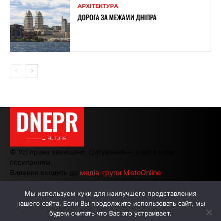
АРХІТЕКТУРА
ДОРОГА ЗА МЕЖАМИ ДНІПРА
DNEPR
———→ FUTURE
© Усі права захищено. Цитування — з активним
посиланням.
Видання входить до
медіа-групи MistoOnline
Мы используем куки для наилучшего представления
нашего сайта. Если Вы продолжите использовать сайт, мы
АВТОРИ
РЕКЛАМА НА САЙТІ
будем считать что Вас это устраивает.