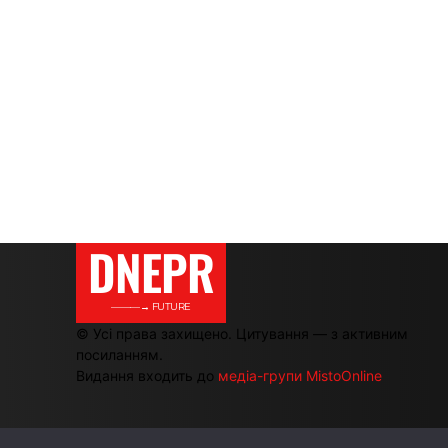
DNEPR
———→ FUTURE
© Усі права захищено. Цитування — з активним
посиланням.
Видання входить до
медіа-групи MistoOnline