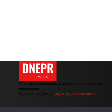
DNEPR
———→ FUTURE
© Усі права захищено. Цитування — з активним
посиланням.
Видання входить до
медіа-групи MistoOnline