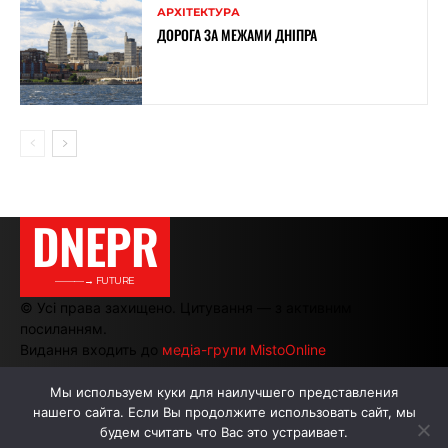
АРХІТЕКТУРА
ДОРОГА ЗА МЕЖАМИ ДНІПРА
DNEPR
———→ FUTURE
© Усі права захищено. Цитування — з активним
посиланням.
Видання входить до
медіа-групи MistoOnline
Мы используем куки для наилучшего представления
нашего сайта. Если Вы продолжите использовать сайт, мы
АВТОРИ
РЕКЛАМА НА САЙТІ
будем считать что Вас это устраивает.