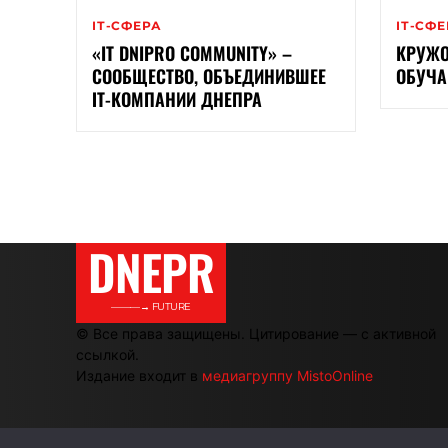
ІТ-СФЕРА
ІТ-СФ
«IТ DNIPRO COMMUNITY» –
КРУЖО
СООБЩЕСТВО, ОБЪЕДИНИВШЕЕ
ОБУЧА
ІТ-КОМПАНИИ ДНЕПРА
DNEPR
———→ FUTURE
© Все права защищены. Цитирование — с активной
ссылкой.
Издание входит в
медиагруппу MistoOnline